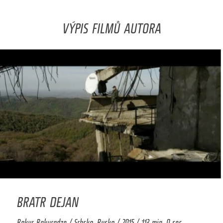
VÝPIS FILMŮ AUTORA
BRATR DEJAN
Bakur Bakuradze / Srbsko, Rusko / 2015 / 113 min. 0 sec.