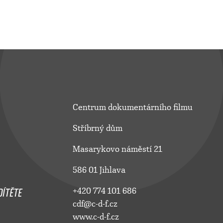
Centrum dokumentárního filmu
Stříbrný dům
Masarykovo náměstí 21
586 01 Jihlava
ÍTĚTE
+420 774 101 686
cdf@c-d-f.cz
www.c-d-f.cz