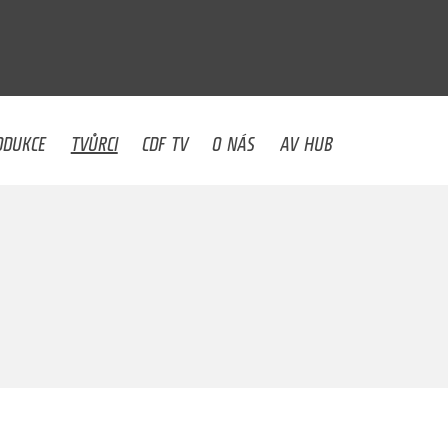
U
ODUKCE
TVŮRCI
CDF TV
O NÁS
AV HUB