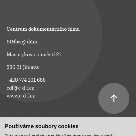
Centrum dokumentárního filmu
Stříbrný dům
Masarykovo náměstí 21
586 01 Jihlava
+420 774 101 686
cdf@c-d-f.cz
www.c-d-f.cz
OTEVÍRACÍ HODINY
Používáme soubory cookies
Po–Pá:
10.00–18.00
Tyto webové stránky používají soubory cookies a další