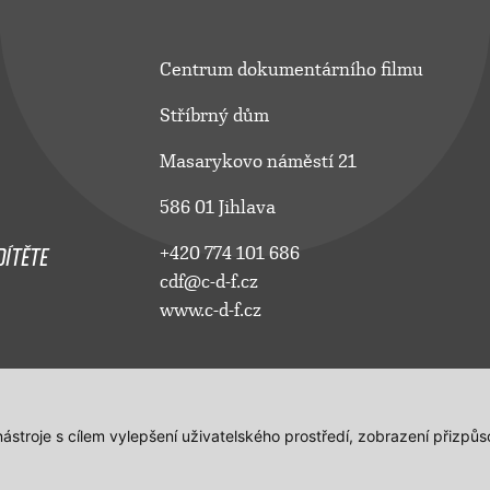
Centrum dokumentárního filmu
Stříbrný dům
Masarykovo náměstí 21
586 01 Jihlava
ÍTĚTE
+420 774 101 686
cdf@c-d-f.cz
www.c-d-f.cz
 nástroje s cílem vylepšení uživatelského prostředí, zobrazení přiz