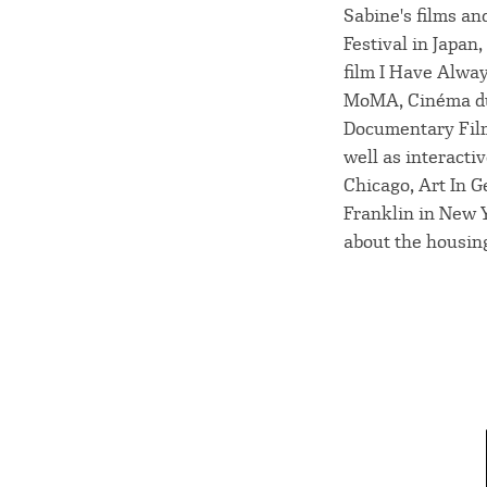
Sabine's films an
Festival in Japan
film I Have Alwa
MoMA, Cinéma du 
Documentary Film 
well as interacti
Chicago, Art In 
Franklin in New Y
about the housing