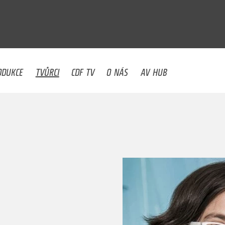
U
ODUKCE
TVŮRCI
CDF TV
O NÁS
AV HUB