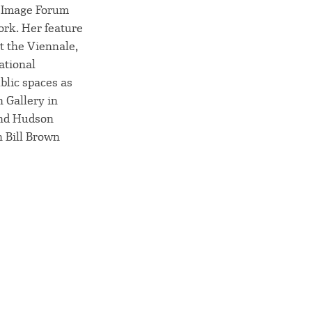
e Image Forum
ork. Her feature
t the Viennale,
ational
blic spaces as
n Gallery in
and Hudson
h Bill Brown