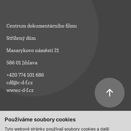
Centrum dokumentárního filmu
Stříbrný dům
Masarykovo náměstí 21
586 01 Jihlava
+420 774 101 686
cdf@c-d-f.cz
www.c-d-f.cz
OTEVÍRACÍ HODINY
Používáme soubory cookies
Po–Pá:
10.00–18.00
Tyto webové stránky používají soubory cookies a další
So:
na požádání