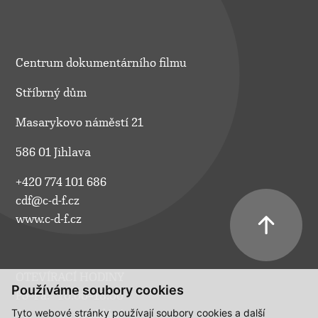
Centrum dokumentárního filmu
Stříbrný dům
Masarykovo náměstí 21
586 01 Jihlava
+420 774 101 686
cdf@c-d-f.cz
www.c-d-f.cz
OTEVÍRACÍ HODINY
Používáme soubory cookies
Po–Pá:
10.00–18.00
Tyto webové stránky používají soubory cookies a další
So:
na požádání