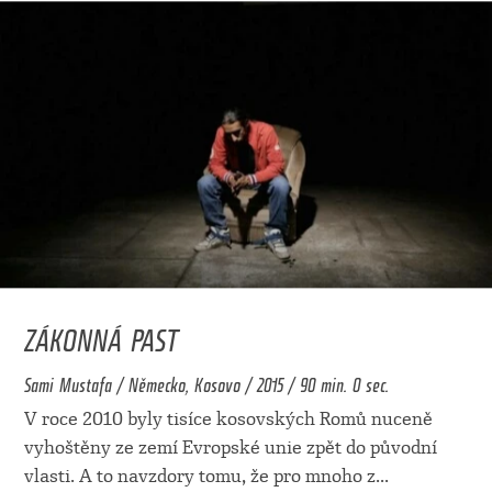
ZÁKONNÁ PAST
Sami Mustafa / Německo, Kosovo / 2015 / 90 min. 0 sec.
V roce 2010 byly tisíce kosovských Romů nuceně
vyhoštěny ze zemí Evropské unie zpět do původní
vlasti. A to navzdory tomu, že pro mnoho z
...