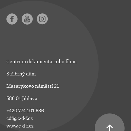
Centrum dokumentárního filmu
Stříbrný dům
Masarykovo náměstí 21
586 01 Jihlava
+420 774 101 686
cdf@c-d-f.cz
www.c-d-f.cz