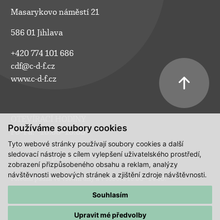
Masarykovo náměstí 21
586 01 Jihlava
+420 774 101 686
cdf@c-d-f.cz
www.c-d-f.cz
OTEVÍRACÍ HODINY
Používáme soubory cookies
Po–Pá:
10.00–18.00
Tyto webové stránky používají soubory cookies a další
So:
na požádání
sledovací nástroje s cílem vylepšení uživatelského prostředí,
Ne:
na požádání
zobrazení přizpůsobeného obsahu a reklam, analýzy
návštěvnosti webových stránek a zjištění zdroje návštěvnosti.
Polední pauza ve všední dny a v sobotu 13:00 - 14:00.
Souhlasím
Upravit mé předvolby