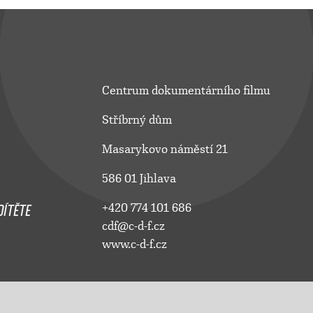
Centrum dokumentárního filmu
Stříbrný dům
Masarykovo náměstí 21
586 01 Jihlava
ÍTĚTE
+420 774 101 686
cdf@c-d-f.cz
www.c-d-f.cz