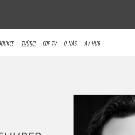
U
ODUKCE
TVŮRCI
CDF TV
O NÁS
AV HUB