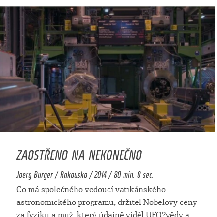
ZAOSTŘENO NA NEKONEČNO
Joerg Burger / Rakousko / 2014 / 80 min. 0 sec.
Co má společného vedoucí vatikánského
astronomického programu, držitel Nobelovy ceny
za fyziku a muž, který údajně viděl UFO?vědy a
...