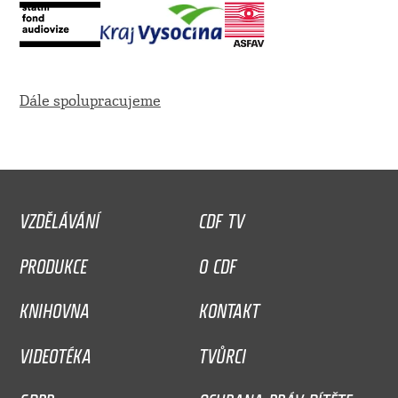
Dále spolupracujeme
VZDĚLÁVÁNÍ
CDF TV
PRODUKCE
O CDF
KNIHOVNA
KONTAKT
VIDEOTÉKA
TVŮRCI
GDPR
OCHRANA PRÁV DÍTĚTE