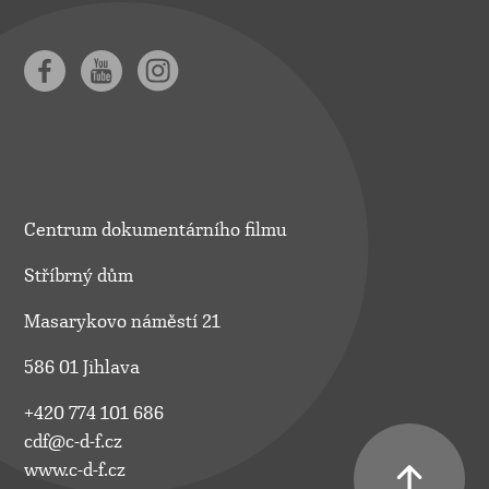
Centrum dokumentárního filmu
Stříbrný dům
Masarykovo náměstí 21
586 01 Jihlava
+420 774 101 686
cdf@c-d-f.cz
www.c-d-f.cz