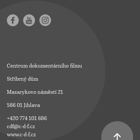
Centrum dokumentárního filmu
Stříbrný dům
Masarykovo náměstí 21
586 01 Jihlava
+420 774 101 686
cdf@c-d-f.cz
www.c-d-f.cz