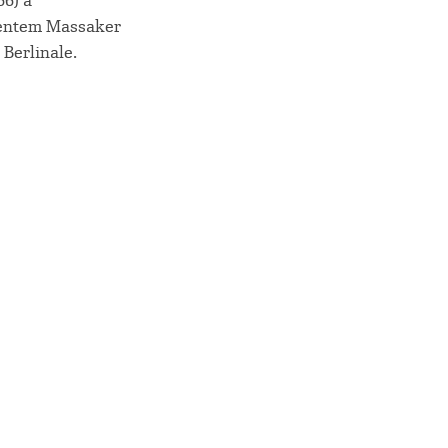
6) a
mentem Massaker
 Berlinale.