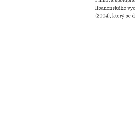
Filmová spolupr
libanonského vy
(2004), který se 