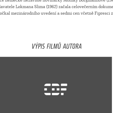
áce německé nezávislé novinářky Moniky Borgmannové (196
davatele Lokmana Slima (1962) začala celovečerním doku
dočkal mezinárodního uvedení a sedmi cen včetně Fipresci z
VÝPIS FILMŮ AUTORA