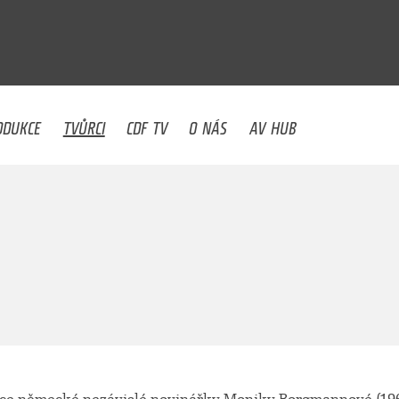
U
ODUKCE
TVŮRCI
CDF TV
O NÁS
AV HUB