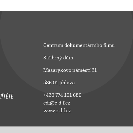
Centrum dokumentárního filmu
Stříbrný dům
Masarykovo náměstí 21
586 01 Jihlava
ÍTĚTE
+420 774 101 686
cdf@c-d-f.cz
www.c-d-f.cz