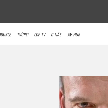
U
ODUKCE
TVŮRCI
CDF TV
O NÁS
AV HUB