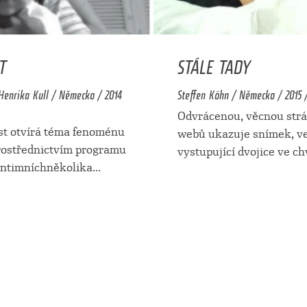
T
STÁLE TADY
Henrika Kull / Německo / 2014
Steffen Köhn / Německo / 2015 /
Odvrácenou, věcnou strá
st otvírá téma fenoménu
webů ukazuje snímek, v
ostřednictvím programu
vystupující dvojice ve ch
intimníchněkolika
...