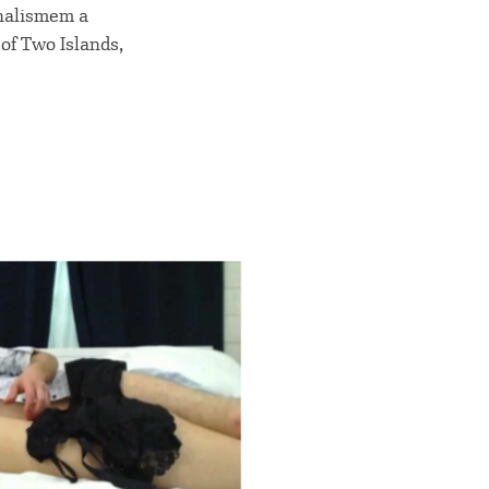
onalismem a
of Two Islands,