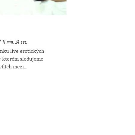
 11 min. 24 sec.
nku live erotických
e kterém sledujeme
vílích mezi
...