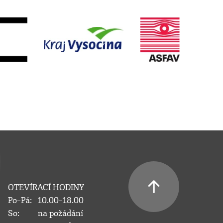
OTEVÍRACÍ HODINY
Po–Pá:
10.00–18.00
So:
na požádání