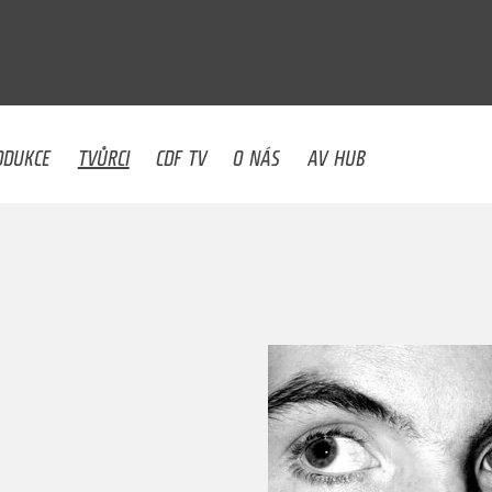
U
ODUKCE
TVŮRCI
CDF TV
O NÁS
AV HUB