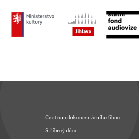
Centrum dokumentárního filmu
Stříbrný dům