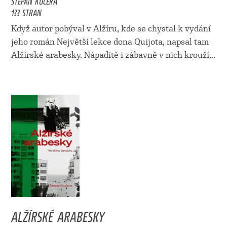
133 STRAN
Když autor pobýval v Alžíru, kde se chystal k vydání
jeho román Největší lekce dona Quijota, napsal tam
Alžírské arabesky. Nápaditě i zábavně v nich krouží...
ALŽÍRSKÉ ARABESKY