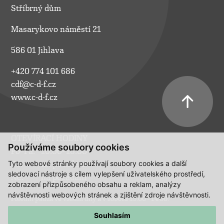
Stříbrný dům
Masarykovo náměstí 21
586 01 Jihlava
+420 774 101 686
cdf@c-d-f.cz
www.c-d-f.cz
OTEVÍRACÍ HODINY
Používáme soubory cookies
Po–Pá:
10.00–18.00
Tyto webové stránky používají soubory cookies a další
So:
na požádání
sledovací nástroje s cílem vylepšení uživatelského prostředí,
Ne:
na požádání
zobrazení přizpůsobeného obsahu a reklam, analýzy
návštěvnosti webových stránek a zjištění zdroje návštěvnosti.
Polední pauza ve všední dny a v sobotu 13:00 - 14:00.
Souhlasím