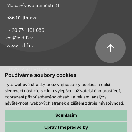
Masarykovo náměstí 21
586 01 Jihlava
+420 774 101 686
cdf@c-d-f.cz
www.c-d-f.cz
OTEVÍRACÍ HODINY
Používáme soubory cookies
Po–Pá:
10.00–18.00
Tyto webové stránky používají soubory cookies a další
So:
na požádání
sledovací nástroje s cílem vylepšení uživatelského prostředí,
Ne:
na požádání
zobrazení přizpůsobeného obsahu a reklam, analýzy
návštěvnosti webových stránek a zjištění zdroje návštěvnosti.
Polední pauza ve všední dny a v sobotu 13:00 - 14:00.
Souhlasím
Upravit mé předvolby