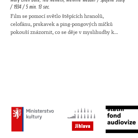
/ 1934 / 5 min. 13 sec.
Film se pomocí světlo štěpících hranolů,
celofánu, prskavek a ping-pongových míčků
pokouší znázornit, co se děje v myslihudby k
...