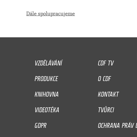
Dále spolupracujeme
VZDĚLÁVÁNÍ
CDF TV
PRODUKCE
O CDF
KNIHOVNA
KONTAKT
VIDEOTÉKA
TVŮRCI
GDPR
OCHRANA PRÁV D