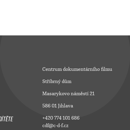
Centrum dokumentárního filmu
Stříbrný dům
Masarykovo náměstí 21
586 01 Jihlava
ÍTĚTE
+420 774 101 686
cdf@c-d-f.cz