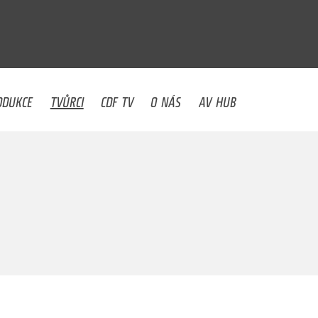
U
ODUKCE
TVŮRCI
CDF TV
O NÁS
AV HUB