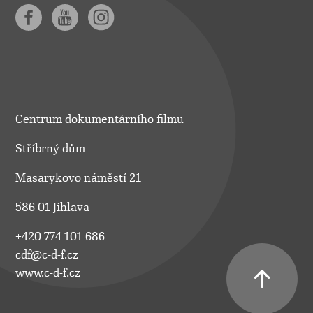
Centrum dokumentárního filmu
Stříbrný dům
Masarykovo náměstí 21
586 01 Jihlava
+420 774 101 686
cdf@c-d-f.cz
www.c-d-f.cz