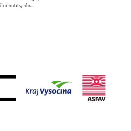
ní entity, ale
...