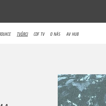
U
ODUKCE
TVŮRCI
CDF TV
O NÁS
AV HUB