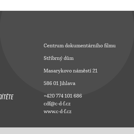
Centrum dokumentárního filmu
Stříbrný dům
Masarykovo náměstí 21
586 01 Jihlava
ÍTĚTE
+420 774 101 686
cdf@c-d-f.cz
www.c-d-f.cz