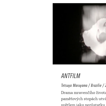
ANTFILM
Tetsuya Maruyama / Brazílie / 20
Drama mravenčího života
paměťových stopách utv
světlem jako pozůstatku