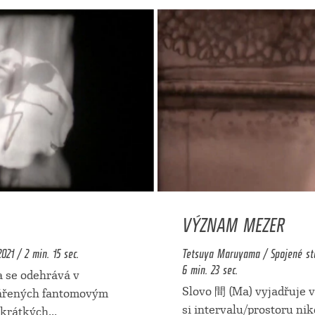
VÝZNAM MEZER
21 / 2 min. 15 sec.
Tetsuya Maruyama / Spojené stát
6 min. 23 sec.
 se odehrává v
Slovo 間 (Ma) vyjadřuje 
ářených fantomovým
si intervalu/prostoru nik
 krátkých
...