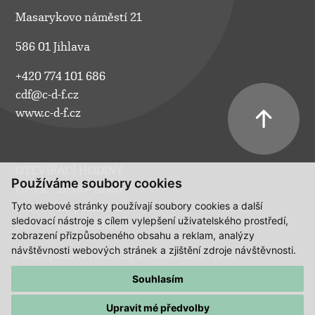
Masarykovo náměstí 21
586 01 Jihlava
+420 774 101 686
cdf@c-d-f.cz
www.c-d-f.cz
OTEVÍRACÍ HODINY
Používáme soubory cookies
Po–Pá:
10.00–18.00
Tyto webové stránky používají soubory cookies a další
So:
na požádání
sledovací nástroje s cílem vylepšení uživatelského prostředí,
Ne:
na požádání
zobrazení přizpůsobeného obsahu a reklam, analýzy
návštěvnosti webových stránek a zjištění zdroje návštěvnosti.
Polední pauza ve všední dny a v sobotu 13:00 - 14:00.
Souhlasím
Upravit mé předvolby