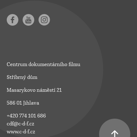
Centrum dokumentárního filmu
Stříbrný dům
Masarykovo náměstí 21
586 01 Jihlava
+420 774 101 686
cdf@c-d-f.cz
www.c-d-f.cz