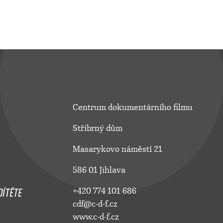
Centrum dokumentárního filmu
Stříbrný dům
Masarykovo náměstí 21
586 01 Jihlava
ÍTĚTE
+420 774 101 686
cdf@c-d-f.cz
www.c-d-f.cz