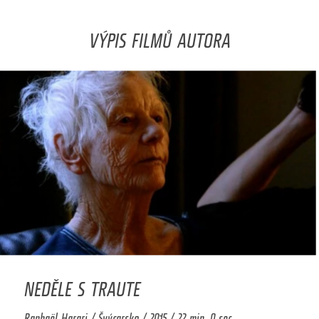
VÝPIS FILMŮ AUTORA
NEDĚLE S TRAUTE
Raphaël Harari / Švýcarsko / 2015 / 22 min. 0 sec.