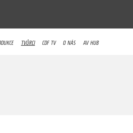
U
ODUKCE
TVŮRCI
CDF TV
O NÁS
AV HUB