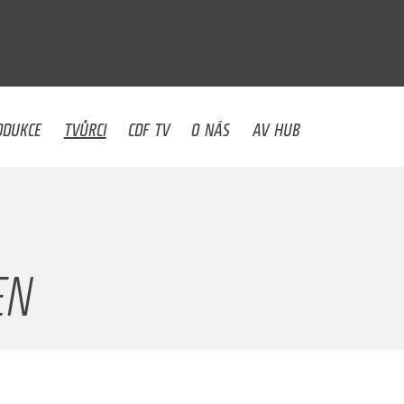
U
ODUKCE
TVŮRCI
CDF TV
O NÁS
AV HUB
EN