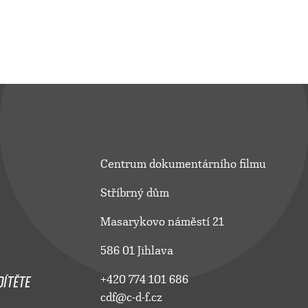
Centrum dokumentárního filmu
Stříbrný dům
Masarykovo náměstí 21
586 01 Jihlava
ÍTĚTE
+420 774 101 686
cdf@c-d-f.cz