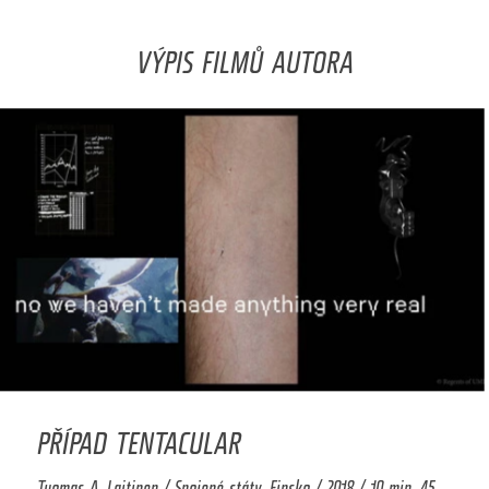
VÝPIS FILMŮ AUTORA
PŘÍPAD TENTACULAR
Tuomas A. Laitinen / Spojené státy, Finsko / 2018 / 10 min. 45