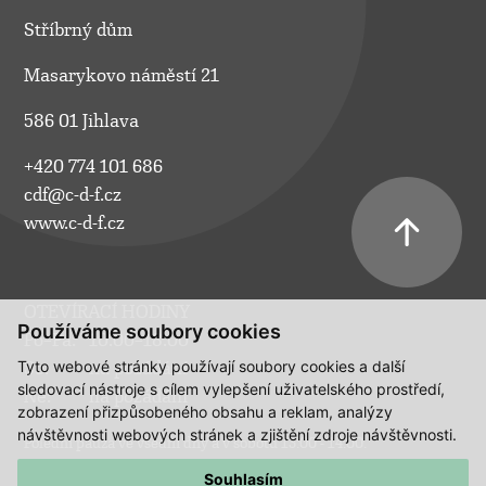
Stříbrný dům
Masarykovo náměstí 21
586 01 Jihlava
+420 774 101 686
cdf@c-d-f.cz
www.c-d-f.cz
OTEVÍRACÍ HODINY
Používáme soubory cookies
Po–Pá:
10.00–18.00
Tyto webové stránky používají soubory cookies a další
So:
na požádání
sledovací nástroje s cílem vylepšení uživatelského prostředí,
Ne:
na požádání
zobrazení přizpůsobeného obsahu a reklam, analýzy
návštěvnosti webových stránek a zjištění zdroje návštěvnosti.
Polední pauza ve všední dny a v sobotu 13:00 - 14:00.
Souhlasím