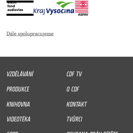
Dále spolupracujeme
VZDĚLÁVÁNÍ
CDF TV
PRODUKCE
O CDF
KNIHOVNA
KONTAKT
VIDEOTÉKA
TVŮRCI
GDPR
OCHRANA PRÁV DÍTĚTE