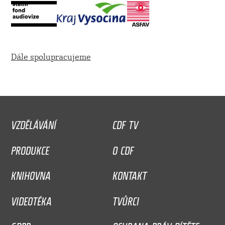
Dále spolupracujeme
VZDĚLÁVÁNÍ
CDF TV
PRODUKCE
O CDF
KNIHOVNA
KONTAKT
VIDEOTÉKA
TVŮRCI
GDPR
OCHRANA PRÁV DÍTĚTE