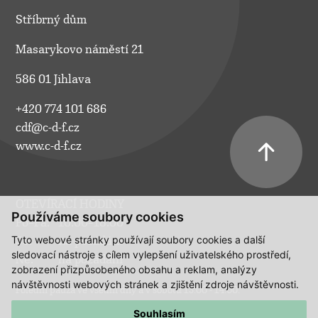
Stříbrný dům
Masarykovo náměstí 21
586 01 Jihlava
+420 774 101 686
cdf@c-d-f.cz
www.c-d-f.cz
OTEVÍRACÍ HODINY
Používáme soubory cookies
Po–Pá:
10.00–18.00
Tyto webové stránky používají soubory cookies a další
So:
na požádání
sledovací nástroje s cílem vylepšení uživatelského prostředí,
Ne:
na požádání
zobrazení přizpůsobeného obsahu a reklam, analýzy
návštěvnosti webových stránek a zjištění zdroje návštěvnosti.
Polední pauza ve všední dny a v sobotu 13:00 - 14:00.
Souhlasím