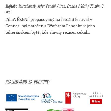
Mojtaba Mirtahmasb, Jafar Panahi / Írán, Francie / 2011 / 75 min. 0
sec.
FilmVĚZENÍ, propašovaný na letošní festival v
Cannes, byl natočen s Džafarem Panahím v jeho
teheránském bytě, kde slavný režisér čekal
...
REALIZOVÁNO ZA PODPORY: