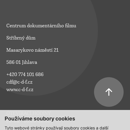
Centrum dokumentárního filmu
Stříbrný dům
Masarykovo náměstí 21
586 01 Jihlava
+420 774 101 686
cdf@c-d-f.cz
www.c-d-f.cz
OTEVÍRACÍ HODINY
Používáme soubory cookies
Po–Pá:
10.00–18.00
Tyto webové stránky používají soubory cookies a další
So:
na požádání