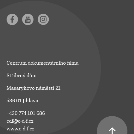
Centrum dokumentárního filmu
Stříbrný dům
Masarykovo náměstí 21
586 01 Jihlava
+420 774 101 686
cdf@c-d-f.cz
www.c-d-f.cz