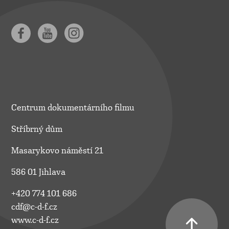
Centrum dokumentárního filmu
Stříbrný dům
Masarykovo náměstí 21
586 01 Jihlava
+420 774 101 686
cdf@c-d-f.cz
www.c-d-f.cz