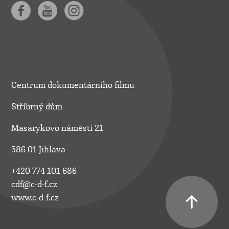
Centrum dokumentárního filmu
Stříbrný dům
Masarykovo náměstí 21
586 01 Jihlava
+420 774 101 686
cdf@c-d-f.cz
www.c-d-f.cz