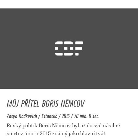
MŮJ PŘÍTEL BORIS NĚMCOV
Zosya Rodkevich / Estonsko / 2016 / 70 min. 0 sec.
Ruský politik Boris Němcov byl až do své násilné
smrti v únoru 2015 známý jako hlavní tvář