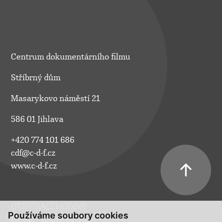
Centrum dokumentárního filmu
Stříbrný dům
Masarykovo náměstí 21
586 01 Jihlava
+420 774 101 686
cdf@c-d-f.cz
www.c-d-f.cz
OTEVÍRACÍ HODINY
Používáme soubory cookies
Po–Pá:
10.00–18.00