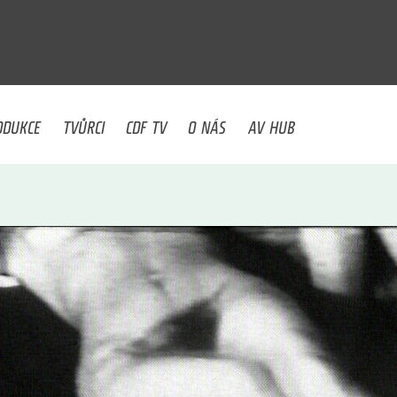
U
ODUKCE
TVŮRCI
CDF TV
O NÁS
AV HUB