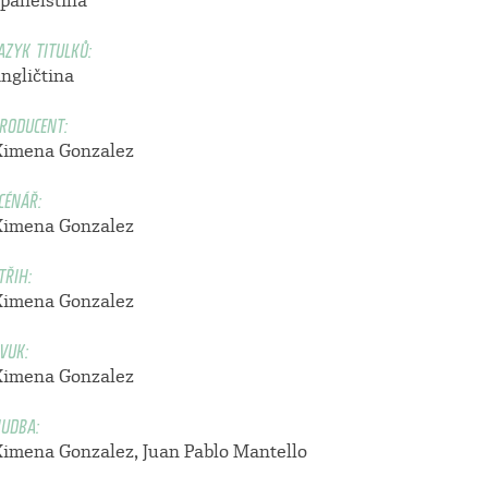
španělština
AZYK TITULKŮ:
ngličtina
RODUCENT:
Ximena Gonzalez
CÉNÁŘ:
Ximena Gonzalez
TŘIH:
Ximena Gonzalez
VUK:
Ximena Gonzalez
UDBA:
Ximena Gonzalez, Juan Pablo Mantello