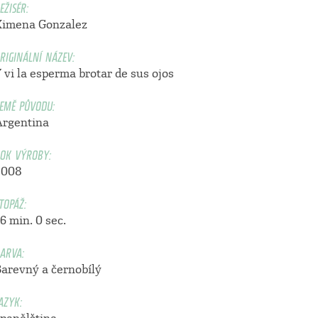
EŽISÉR:
Ximena Gonzalez
RIGINÁLNÍ NÁZEV:
 vi la esperma brotar de sus ojos
EMĚ PŮVODU:
Argentina
OK VÝROBY:
2008
TOPÁŽ:
6 min. 0 sec.
ARVA:
Barevný a černobílý
AZYK: