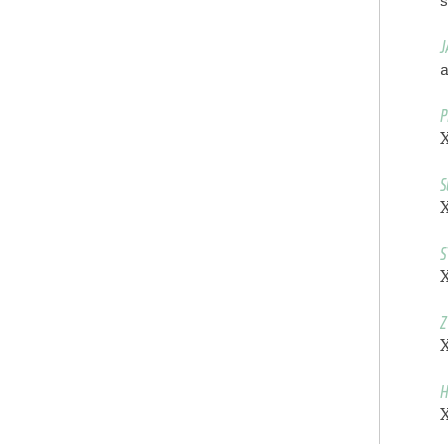
J
a
P
S
S
Z
H