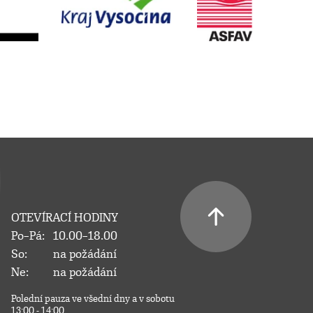
OTEVÍRACÍ HODINY
Po–Pá:
10.00–18.00
So:
na požádání
Ne:
na požádání
Polední pauza ve všední dny a v sobotu
13:00 - 14:00.