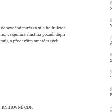
R
O
Y
 dobyvačná mužská síla hajlujících
no, vzájemná slast na pozadí dějin
Z
 filmů), a především amatérských
R
S
1
B
J
 KNIHOVNĚ CDF.