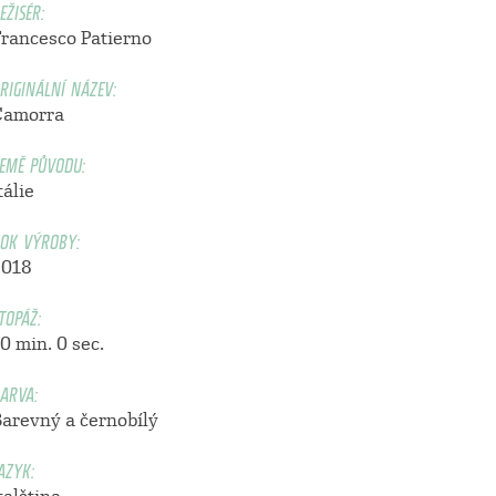
EŽISÉR:
Francesco Patierno
RIGINÁLNÍ NÁZEV:
Camorra
EMĚ PŮVODU:
tálie
OK VÝROBY:
2018
TOPÁŽ:
0 min. 0 sec.
ARVA:
Barevný a černobílý
AZYK: