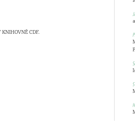
i
J
a
P
 KNIHOVNĚ CDF.
S
I
S
H