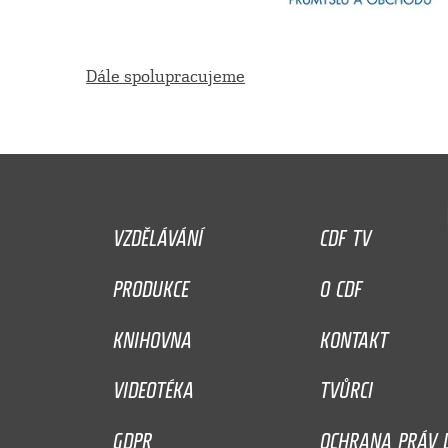
Dále spolupracujeme
VZDĚLÁVÁNÍ
CDF TV
PRODUKCE
O CDF
KNIHOVNA
KONTAKT
VIDEOTÉKA
TVŮRCI
GDPR
OCHRANA PRÁV D