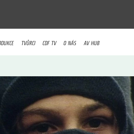
U
ODUKCE
TVŮRCI
CDF TV
O NÁS
AV HUB