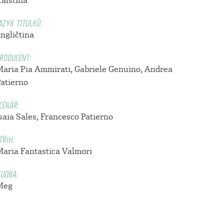
talština
AZYK TITULKŮ:
ngličtina
RODUCENT:
Maria Pia Ammirati
,
Gabriele Genuino
,
Andrea
Patierno
CÉNÁŘ:
saia Sales
,
Francesco Patierno
TŘIH:
Maria Fantastica Valmori
UDBA:
Meg