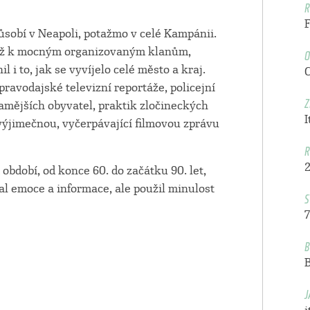
R
ůsobí v Neapoli, potažmo v celé Kampánii.
O
 až k mocným organizovaným klanům,
l i to, jak se vyvíjelo celé město a kraj.
ravodajské televizní reportáže, policejní
Z
tamějších obyvatel, praktik zločineckých
I
výjimečnou, vyčerpávající filmovou zprávu
R
období, od konce 60. do začátku 90. let,
 emoce a informace, ale použil minulost
S
7
B
J