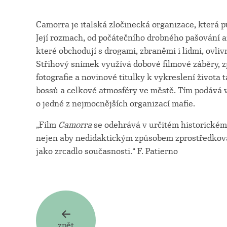
Camorra je italská zločinecká organizace, která p
Její rozmach, od počátečního drobného pašování
které obchodují s drogami, zbraněmi i lidmi, ovlivni
Střihový snímek využívá dobové filmové záběry, zp
fotografie a novinové titulky k vykreslení života 
bossů a celkové atmosféry ve městě. Tím podává 
o jedné z nejmocnějších organizací mafie.
„Film
Camorra
se odehrává v určitém historickém 
nejen aby nedidaktickým způsobem zprostředkoval
jako zrcadlo současnosti.“ F. Patierno
zpět