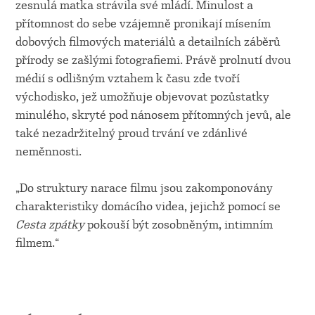
zesnulá matka strávila své mládí. Minulost a
přítomnost do sebe vzájemně pronikají mísením
dobových filmových materiálů a detailních záběrů
přírody se zašlými fotografiemi. Právě prolnutí dvou
médií s odlišným vztahem k času zde tvoří
východisko, jež umožňuje objevovat pozůstatky
minulého, skryté pod nánosem přítomných jevů, ale
také nezadržitelný proud trvání ve zdánlivé
neměnnosti.
„Do struktury narace filmu jsou zakomponovány
charakteristiky domácího videa, jejichž pomocí se
Cesta zpátky
pokouší být zosobněným, intimním
filmem.“