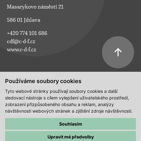
Masarykovo náměstí 21
586 01 Jihlava
+420 774 101 686
cdf@c-d-f.cz
www.c-d-f.cz
OTEVÍRACÍ HODINY
Používáme soubory cookies
Po–Pá:
10.00–18.00
Tyto webové stránky používají soubory cookies a další
So:
na požádání
sledovací nástroje s cílem vylepšení uživatelského prostředí,
Ne:
na požádání
zobrazení přizpůsobeného obsahu a reklam, analýzy
návštěvnosti webových stránek a zjištění zdroje návštěvnosti.
Polední pauza ve všední dny a v sobotu 13:00 - 14:00.
Souhlasím
Upravit mé předvolby