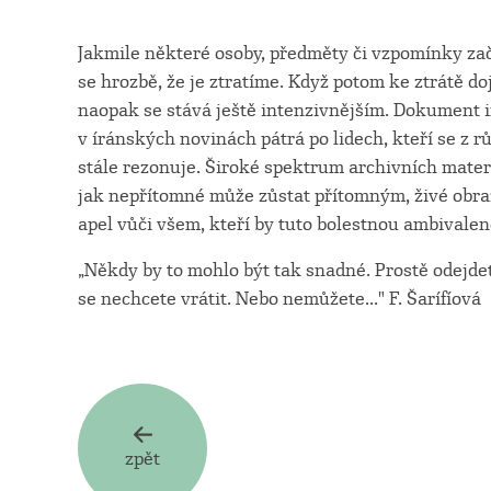
Jakmile některé osoby, předměty či vzpomínky za
se hrozbě, že je ztratíme. Když potom ke ztrátě d
naopak se stává ještě intenzivnějším. Dokument
v íránských novinách pátrá po lidech, kteří se z r
stále rezonuje. Široké spektrum archivních mater
jak nepřítomné může zůstat přítomným, živé obraz
apel vůči všem, kteří by tuto bolestnou ambivalenc
„Někdy by to mohlo být tak snadné. Prostě odejde
se nechcete vrátit. Nebo nemůžete..." F. Šarífíová
zpět