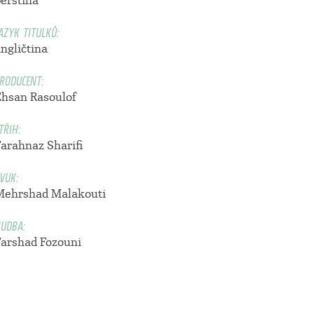
perština
AZYK TITULKŮ:
ngličtina
RODUCENT:
Ehsan Rasoulof
TŘIH:
Farahnaz Sharifi
VUK:
Mehrshad Malakouti
UDBA:
Farshad Fozouni