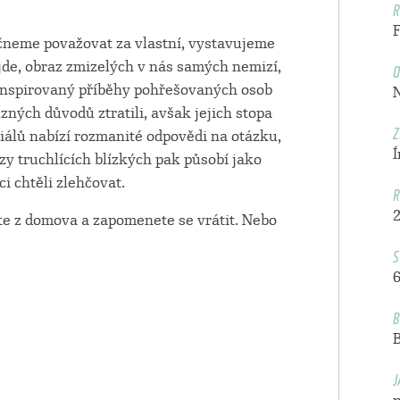
R
čneme považovat za vlastní, vystavujeme
O
ojde, obraz zmizelých v nás samých nemizí,
 inspirovaný příběhy pohřešovaných osob
ůzných důvodů ztratili, avšak jejich stopa
Z
iálů nabízí rozmanité odpovědi na otázku,
y truchlících blízkých pak působí jako
i chtěli zlehčovat.
R
te z domova a zapomenete se vrátit. Nebo
S
6
B
J