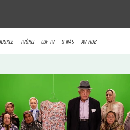
U
ODUKCE
TVŮRCI
CDF TV
O NÁS
AV HUB