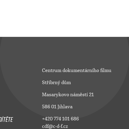
Centrum dokumentárního filmu
Stříbrný dům
Masarykovo náměstí 21
586 01 Jihlava
ÍTĚTE
+420 774 101 686
cdf@c-d-f.cz