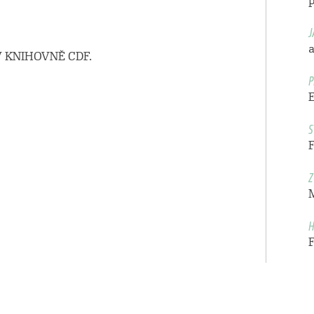
J
a
 KNIHOVNĚ CDF.
P
S
Z
H