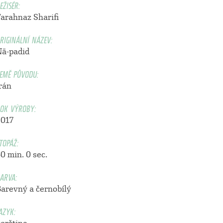
EŽISÉR:
Farahnaz Sharifi
RIGINÁLNÍ NÁZEV:
Nā-padid
EMĚ PŮVODU:
Írán
OK VÝROBY:
2017
TOPÁŽ:
0 min. 0 sec.
ARVA:
Barevný a černobílý
AZYK: