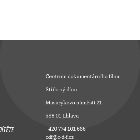
Centrum dokumentárního filmu
Stříbrný dům
Masarykovo náměstí 21
586 01 Jihlava
ÍTĚTE
+420 774 101 686
cdf@c-d-f.cz