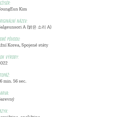
EŽISÉR:
YoungEun Kim
RIGINÁLNÍ NÁZEV:
Balgeunsori A (밝은 소리 A)
EMĚ PŮVODU:
ižní Korea, Spojené státy
OK VÝROBY:
2022
TOPÁŽ:
6 min. 56 sec.
ARVA:
Barevný
AZYK: