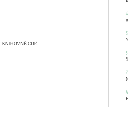
k
J
a
S
 KNIHOVNĚ CDF.
S
Z
H