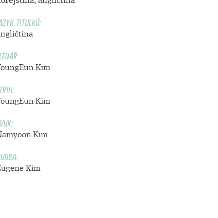
orejština, angličtina
AZYK TITULKŮ:
ngličtina
CÉNÁŘ:
YoungEun Kim
TŘIH:
YoungEun Kim
VUK:
Namyoon Kim
UDBA:
Eugene Kim