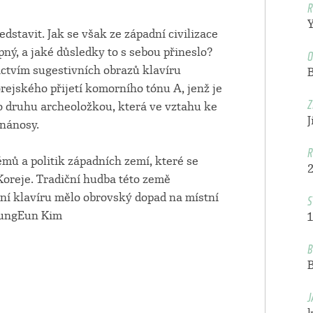
R
ředstavit. Jak se však ze západní civilizace
O
pný, a jaké důsledky to s sebou přineslo?
ictvím sugestivních obrazů klavíru
rejského přijetí komorního tónu A, jenž je
Z
o druhu archeoložkou, která ve vztahu ke
J
 nánosy.
R
mů a politik západních zemí, které se
Koreje. Tradiční hudba této země
S
ní klavíru mělo obrovský dopad na místní
oungEun Kim
1
B
J