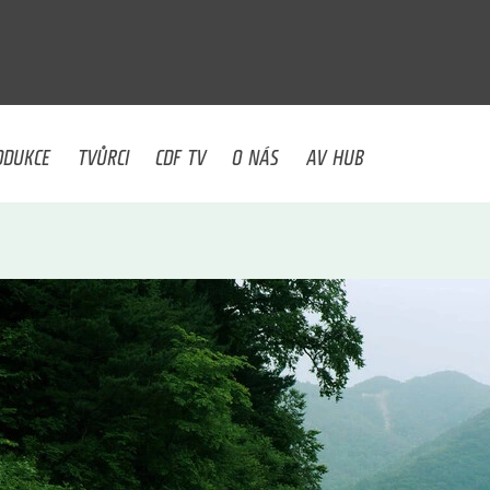
U
ODUKCE
TVŮRCI
CDF TV
O NÁS
AV HUB