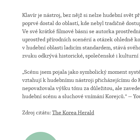
Klavír je nástroj, bez nějž si nelze hudební svět p
poprvé dostal do oblastí, kde nebyl tradičně dostu
Ve své krátké filmové básni se autorka prostředn
uprostřed přírodních scenérií a otázek ohledně ko
v hudební oblasti ladicím standardem, stává svéh
zvuku odkrývá historické, společenské i kulturní
„Scénu jsem pojala jako symbolický moment systé
vztahují k hudebnímu nástroji přicházejícímu do 
nepovažovala výšku tónu za důležitou, ale zavede
hudební scénu a sluchové vnímání Korejců.“ — Y
Zdroj citátu:
The Korea Herald