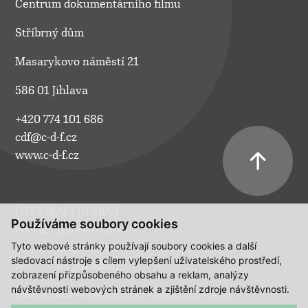
Centrum dokumentárního filmu
Stříbrný dům
Masarykovo náměstí 21
586 01 Jihlava
+420 774 101 686
cdf@c-d-f.cz
www.c-d-f.cz
OTEVÍRACÍ HODINY
Používáme soubory cookies
Po–Pá:
10.00–18.00
Tyto webové stránky používají soubory cookies a další
So:
na požádání
sledovací nástroje s cílem vylepšení uživatelského prostředí,
Ne:
na požádání
zobrazení přizpůsobeného obsahu a reklam, analýzy
návštěvnosti webových stránek a zjištění zdroje návštěvnosti.
Polední pauza ve všední dny a v sobotu 13:00 - 14:00.