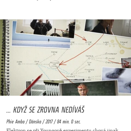
... KDYŽ SE ZROVNA NEDÍVÁŠ
Phie Ambo / Dánsko / 2017 / 84 min. 0 sec.
Elektron se při Youngově experimentu chová jinak,