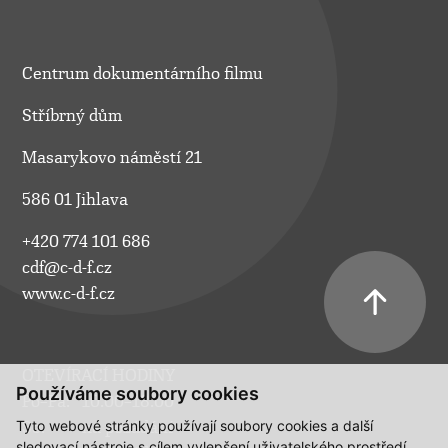
Centrum dokumentárního filmu
Stříbrný dům
Masarykovo náměstí 21
586 01 Jihlava
+420 774 101 686
cdf@c-d-f.cz
www.c-d-f.cz
OTEVÍRACÍ HODINY
Používáme soubory cookies
Po–Pá:
10.00–18.00
Tyto webové stránky používají soubory cookies a další
So:
na požádání
sledovací nástroje s cílem vylepšení uživatelského prostředí,