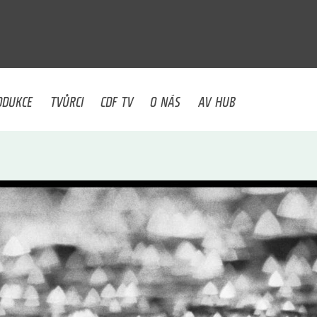
U
ODUKCE
TVŮRCI
CDF TV
O NÁS
AV HUB