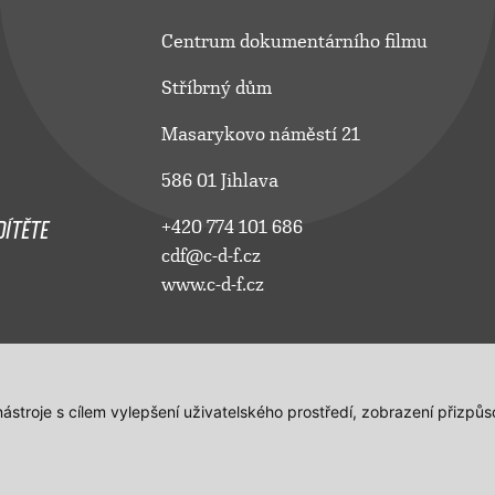
Centrum dokumentárního filmu
Stříbrný dům
Masarykovo náměstí 21
586 01 Jihlava
ÍTĚTE
+420 774 101 686
cdf@c-d-f.cz
www.c-d-f.cz
 nástroje s cílem vylepšení uživatelského prostředí, zobrazení přiz