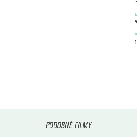
J
a
P
PODOBNÉ FILMY