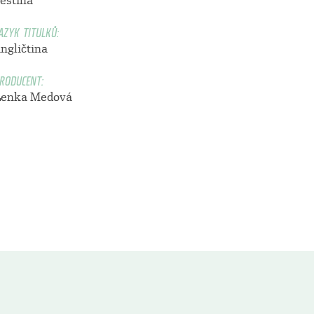
čeština
AZYK TITULKŮ:
ngličtina
RODUCENT:
Lenka Medová