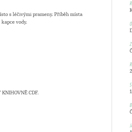
R
ísto s léčivými prameny. Příběh místa
O
 kapce vody.
Z
R
S
1
 KNIHOVNĚ CDF.
B
J