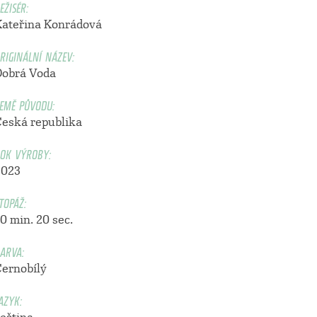
EŽISÉR:
Kateřina Konrádová
RIGINÁLNÍ NÁZEV:
Dobrá Voda
EMĚ PŮVODU:
Česká republika
OK VÝROBY:
2023
TOPÁŽ:
0 min. 20 sec.
ARVA:
Černobílý
AZYK: