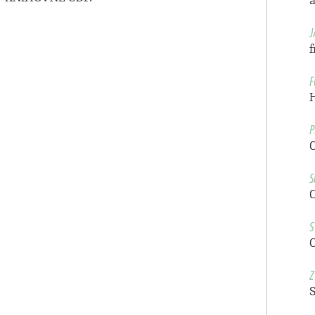
a
J
f
F
P
S
S
Z