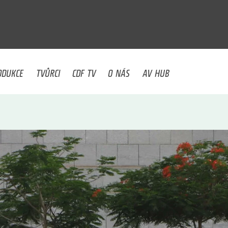
U
ODUKCE
TVŮRCI
CDF TV
O NÁS
AV HUB