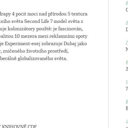
R
rapy 4 pocit moci nad přírodou 5 textura
O
lního světa Second Life 7 model světa z
je kolonizátory pouště: je fascinován,
a realitou 10 mezera mezi reklamními spoty
Z
je Experiment-esej zobrazuje Dubaj jako
r, zničeného životního prostředí,
berálně globalizovaného světa.
R
S
7
B
J
 KNIHOVNĚ CDF.