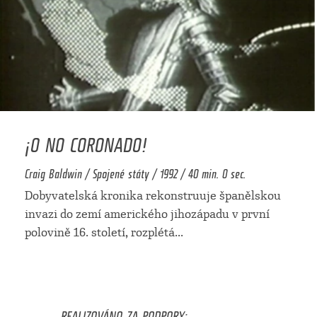
¡O NO CORONADO!
Craig Baldwin / Spojené státy / 1992 / 40 min. 0 sec.
Dobyvatelská kronika rekonstruuje španělskou
invazi do zemí amerického jihozápadu v první
polovině 16. století, rozplétá
...
REALIZOVÁNO ZA PODPORY: