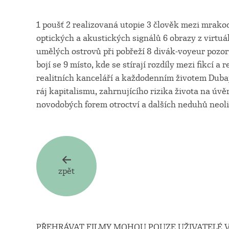
1 poušť 2 realizovaná utopie 3 člověk mezi mrakod
optických a akustických signálů 6 obrazy z virtuá
umělých ostrovů při pobřeží 8 divák-voyeur pozoru
bojí se 9 místo, kde se stírají rozdíly mezi fikcí 
realitních kanceláří a každodenním životem Duba
ráj kapitalismu, zahrnujícího rizika života na úvě
novodobých forem otroctví a dalších neduhů neoli
zpět
PŘEHRÁVAT FILMY MOHOU POUZE UŽIVATELÉ V