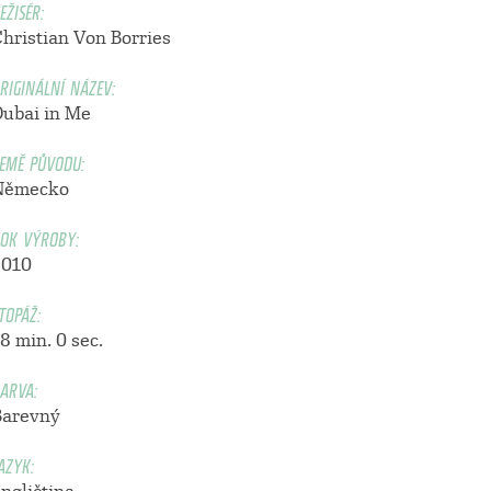
EŽISÉR:
Christian Von Borries
RIGINÁLNÍ NÁZEV:
Dubai in Me
EMĚ PŮVODU:
Německo
OK VÝROBY:
2010
TOPÁŽ:
8 min. 0 sec.
ARVA:
Barevný
AZYK: