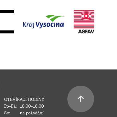
OTEVÍRACÍ HODINY
Po–Pá:
10.00–18.00
So:
na požádání