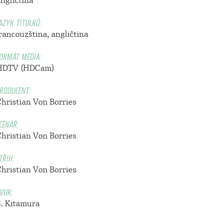
ngličtina
AZYK TITULKŮ:
rancouzština, angličtina
ORMÁT MÉDIA:
HDTV (HDCam)
RODUCENT:
Christian Von Borries
CÉNÁŘ:
Christian Von Borries
TŘIH:
Christian Von Borries
VUK:
S. Kitamura