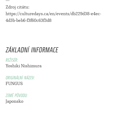
---
Zdroj citátu:
https://culturedays.ca/en/events/db229d38-e4ec-
4d3b-beb6-f3f60c63f3d8
ZÁKLADNÍ INFORMACE
REŽISÉR:
Yoshiki Nishimura
ORIGINÁLNÍ NÁZEV:
FUNGUS
ZEMĚ PŮVODU:
Japonsko