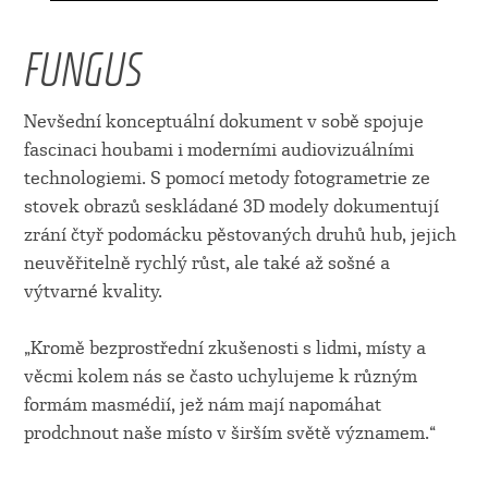
FUNGUS
Nevšední konceptuální dokument v sobě spojuje
fascinaci houbami i moderními audiovizuálními
technologiemi. S pomocí metody fotogrametrie ze
stovek obrazů seskládané 3D modely dokumentují
zrání čtyř podomácku pěstovaných druhů hub, jejich
neuvěřitelně rychlý růst, ale také až sošné a
výtvarné kvality.
„Kromě bezprostřední zkušenosti s lidmi, místy a
věcmi kolem nás se často uchylujeme k různým
formám masmédií, jež nám mají napomáhat
prodchnout naše místo v širším světě významem.“