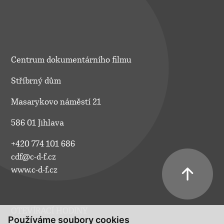
Centrum dokumentárního filmu
Stříbrný dům
Masarykovo náměstí 21
586 01 Jihlava
+420 774 101 686
cdf@c-d-f.cz
www.c-d-f.cz
OTEVÍRACÍ HODINY
Používáme soubory cookies
Po–Pá:
10.00–18.00