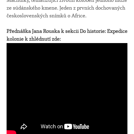
Machulky, tematizující životní koloběh jednoho muže
ze súdánského kmene. Jeden z prvních dochovaných
československých snímků o Africe.
Přednáška Jana Rouska k sekcii Do historie: Expedice
kolonie k zhlédnutí zde: