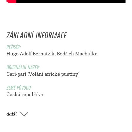
ZÁKLADNÍ INFORMACE
REŽISÉR:
Hugo Adolf Bernatzik
,
Bedřich Machulka
ORIGINÁLNÍ NÁZEV:
Gari-gari (Volání africké pustiny)
ZEMĚ PŮVODU:
Česká republika
další