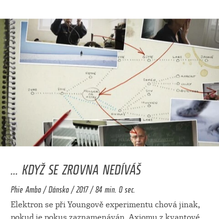
... KDYŽ SE ZROVNA NEDÍVÁŠ
Phie Ambo / Dánsko / 2017 / 84 min. 0 sec.
Elektron se při Youngově experimentu chová jinak,
pokud je pokus zaznamenáván. Axiomu z kvantové