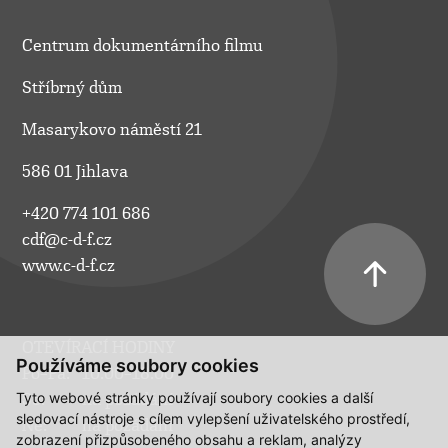
Centrum dokumentárního filmu
Stříbrný dům
Masarykovo náměstí 21
586 01 Jihlava
+420 774 101 686
cdf@c-d-f.cz
www.c-d-f.cz
OTEVÍRACÍ HODINY
Používáme soubory cookies
Po–Pá:
10.00–18.00
Tyto webové stránky používají soubory cookies a další
So:
na požádání
sledovací nástroje s cílem vylepšení uživatelského prostředí,
Ne:
na požádání
zobrazení přizpůsobeného obsahu a reklam, analýzy