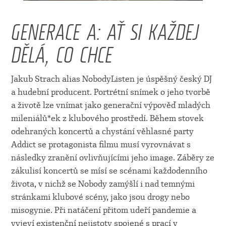
GENERACE A: AŤ SI KAŽDEJ
DĚLÁ, CO CHCE
Jakub Strach alias NobodyListen je úspěšný český DJ
a hudební producent. Portrétní snímek o jeho tvorbě
a životě lze vnímat jako generační výpověď mladých
mileniálů*ek z klubového prostředí. Během stovek
odehraných koncertů a chystání věhlasné party
Addict se protagonista filmu musí vyrovnávat s
následky zranění ovlivňujícími jeho image. Záběry ze
zákulisí koncertů se mísí se scénami každodenního
života, v nichž se Nobody zamýšlí i nad temnými
stránkami klubové scény, jako jsou drogy nebo
misogynie. Při natáčení přitom udeří pandemie a
vyjeví existenční nejistoty spojené s prací v