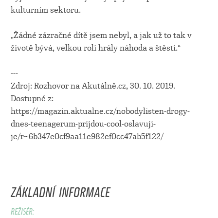
kulturním sektoru.
„Žádné zázračné dítě jsem nebyl, a jak už to tak v
životě bývá, velkou roli hrály náhoda a štěstí.“
---
Zdroj: Rozhovor na Akutálně.cz, 30. 10. 2019.
Dostupné z:
https://magazin.aktualne.cz/nobodylisten-drogy-
dnes-teenagerum-prijdou-cool-oslavuji-
je/r~6b347e0cf9aa11e982ef0cc47ab5f122/
ZÁKLADNÍ INFORMACE
REŽISÉR: