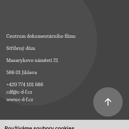
Centrum dokumentárního filmu
Stříbrný dům
Masarykovo náměstí 21
586 01 Jihlava
+420 774 101 686
cdf@c-d-f.cz
www.c-d-f.cz
OTEVÍRACÍ HODINY
Používáme soubory cookies