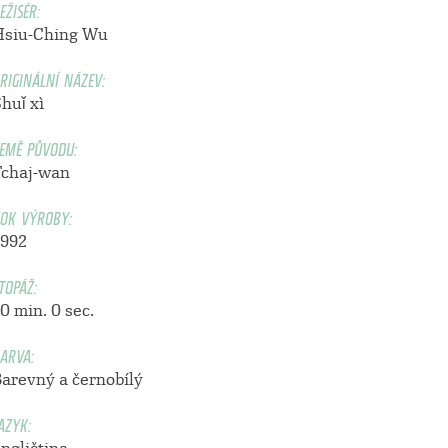
EŽISÉR:
Hsiu-Ching Wu
RIGINÁLNÍ NÁZEV:
huǐ xì
EMĚ PŮVODU:
Tchaj-wan
OK VÝROBY:
1992
TOPÁŽ:
0 min. 0 sec.
ARVA:
Barevný a černobílý
AZYK: