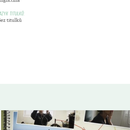
ngličtina
AZYK TITULKŮ:
ez titulků