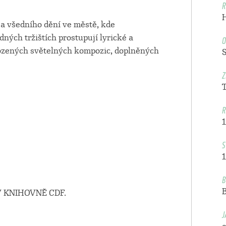
R
í a všedního dění ve městě, kde
O
dných tržištích prostupují lyrické a
rozených světelných kompozic, doplněných
S
Z
R
S
1
B
 KNIHOVNĚ CDF.
J