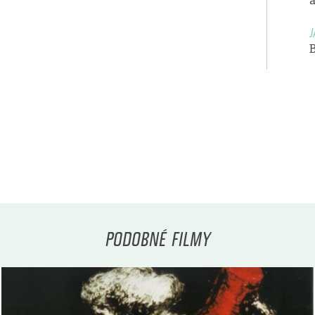
a
J
B
PODOBNÉ FILMY