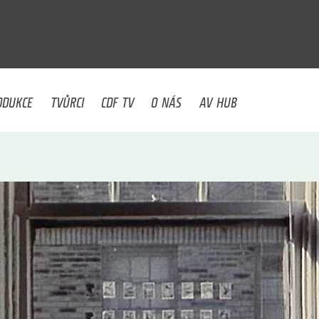
U
ODUKCE
TVŮRCI
CDF TV
O NÁS
AV HUB