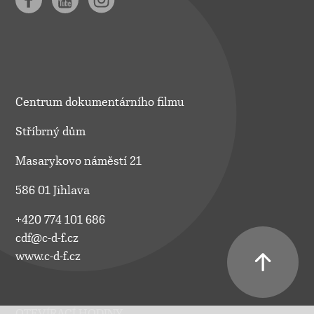
Centrum dokumentárního filmu
Stříbrný dům
Masarykovo náměstí 21
586 01 Jihlava
+420 774 101 686
cdf@c-d-f.cz
www.c-d-f.cz
OTEVÍRACÍ HODINY