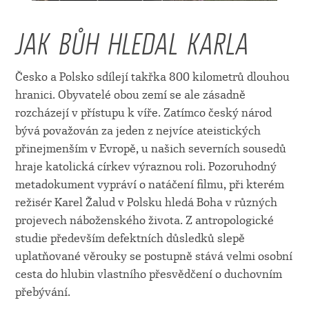
JAK BŮH HLEDAL KARLA
Česko a Polsko sdílejí takřka 800 kilometrů dlouhou
hranici. Obyvatelé obou zemí se ale zásadně
rozcházejí v přístupu k víře. Zatímco český národ
bývá považován za jeden z nejvíce ateistických
přinejmenším v Evropě, u našich severních sousedů
hraje katolická církev výraznou roli. Pozoruhodný
metadokument vypráví o natáčení filmu, při kterém
režisér Karel Žalud v Polsku hledá Boha v různých
projevech náboženského života. Z antropologické
studie především defektních důsledků slepě
uplatňované věrouky se postupně stává velmi osobní
cesta do hlubin vlastního přesvědčení o duchovním
přebývání.