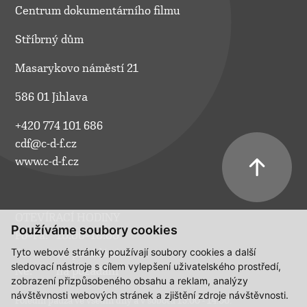
Centrum dokumentárního filmu
Stříbrný dům
Masarykovo náměstí 21
586 01 Jihlava
+420 774 101 686
cdf@c-d-f.cz
www.c-d-f.cz
OTEVÍRACÍ HODINY
Používáme soubory cookies
Po–Pá:
10.00–18.00
Tyto webové stránky používají soubory cookies a další
So:
na požádání
sledovací nástroje s cílem vylepšení uživatelského prostředí,
Ne:
na požádání
zobrazení přizpůsobeného obsahu a reklam, analýzy
návštěvnosti webových stránek a zjištění zdroje návštěvnosti.
Polední pauza ve všední dny a v sobotu 13:00 - 14:00.