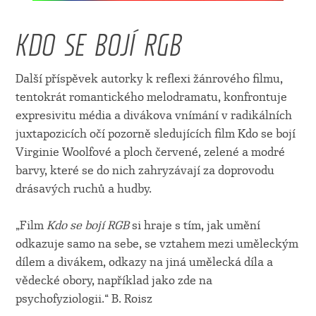
KDO SE BOJÍ RGB
Další příspěvek autorky k reflexi žánrového filmu,
tentokrát romantického melodramatu, konfrontuje
expresivitu média a divákova vnímání v radikálních
juxtapozicích očí pozorně sledujících film Kdo se bojí
Virginie Woolfové a ploch červené, zelené a modré
barvy, které se do nich zahryzávají za doprovodu
drásavých ruchů a hudby.
„Film
Kdo se bojí RGB
si hraje s tím, jak umění
odkazuje samo na sebe, se vztahem mezi uměleckým
dílem a divákem, odkazy na jiná umělecká díla a
vědecké obory, například jako zde na
psychofyziologii.“ B. Roisz