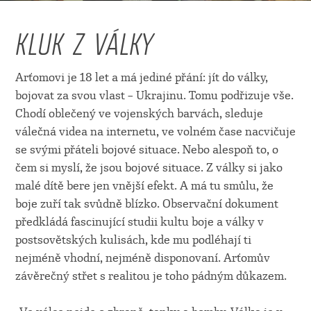
KLUK Z VÁLKY
Arťomovi je 18 let a má jediné přání: jít do války,
bojovat za svou vlast – Ukrajinu. Tomu podřizuje vše.
Chodí oblečený ve vojenských barvách, sleduje
válečná videa na internetu, ve volném čase nacvičuje
se svými přáteli bojové situace. Nebo alespoň to, o
čem si myslí, že jsou bojové situace. Z války si jako
malé dítě bere jen vnější efekt. A má tu smůlu, že
boje zuří tak svůdně blízko. Observační dokument
předkládá fascinující studii kultu boje a války v
postsovětských kulisách, kde mu podléhají ti
nejméně vhodní, nejméně disponovaní. Arťomův
závěrečný střet s realitou je toho pádným důkazem.