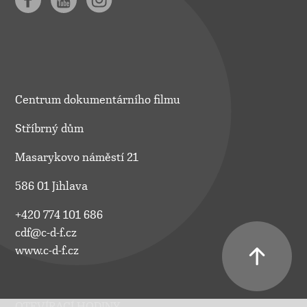
Centrum dokumentárního filmu
Stříbrný dům
Masarykovo náměstí 21
586 01 Jihlava
+420 774 101 686
cdf@c-d-f.cz
www.c-d-f.cz
OTEVÍRACÍ HODINY