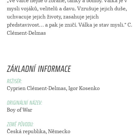
„Ve válce nejde o zbraně, tanky a bomby. Válka je v
mysli vojáků, velitelů a davu. Vzrušuje jejich duše,
uchvacuje jejich životy, zasahuje jejich
představivost… a pak je zničí. Válka je stav mysli.“ C.
Clément-Delmas
ZÁKLADNÍ INFORMACE
REŽISÉR:
Cyprien Clément-Delmas
,
Igor Kosenko
ORIGINÁLNÍ NÁZEV:
Boy of War
ZEMĚ PŮVODU:
Česká republika, Německo